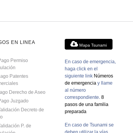
GOS EN LINEA
Mapa Tsunami
Pago Permiso
En caso de emergencia,
culación
haga click en el
siguiente link
Números
ago Patentes
de emergencia
y llame
erciales
al número
ago Derecho de Aseo
correspondiente.
8
Pago Juzgado
pasos de una familia
alidación Decreto de
preparada
o
En caso de Tsunami se
alidación P. de
deben utilizar la vías
culación