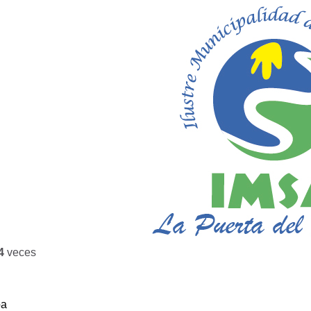
4
veces
ba