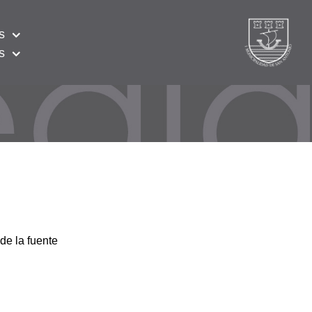
s
s
de la fuente