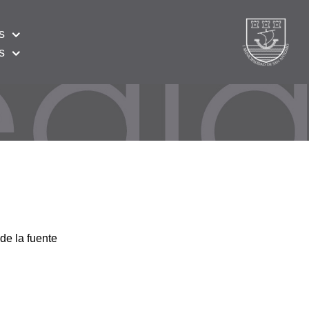
s
s
de la fuente