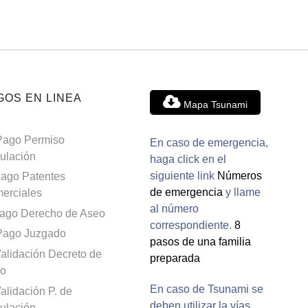
GOS EN LINEA
Mapa Tsunami
Pago Permiso
En caso de emergencia,
culación
haga click en el
siguiente link
Números
ago Patentes
de emergencia
y llame
erciales
al número
ago Derecho de Aseo
correspondiente.
8
Pago Juzgado
pasos de una familia
alidación Decreto de
preparada
o
En caso de Tsunami se
alidación P. de
deben utilizar la vías
culación