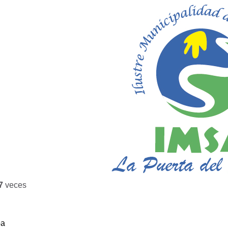
7
veces
ba