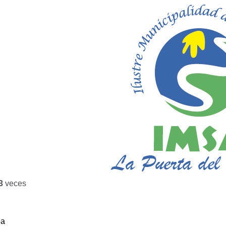
3
veces
ba