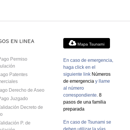
GOS EN LINEA
Mapa Tsunami
Pago Permiso
En caso de emergencia,
culación
haga click en el
siguiente link
Números
ago Patentes
de emergencia
y llame
erciales
al número
ago Derecho de Aseo
correspondiente.
8
Pago Juzgado
pasos de una familia
alidación Decreto de
preparada
o
En caso de Tsunami se
alidación P. de
deben utilizar la vías
culación