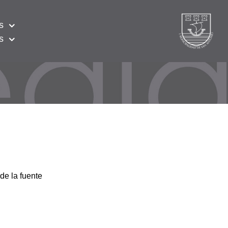
s
s
de la fuente