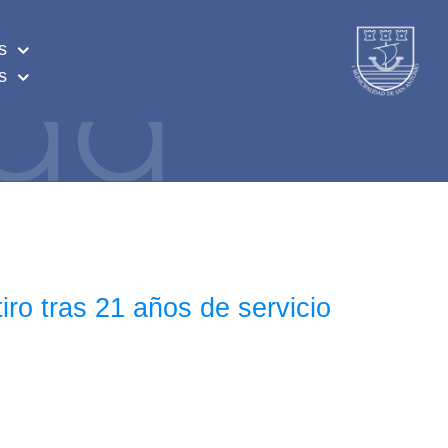
s
s
ro tras 21 años de servicio