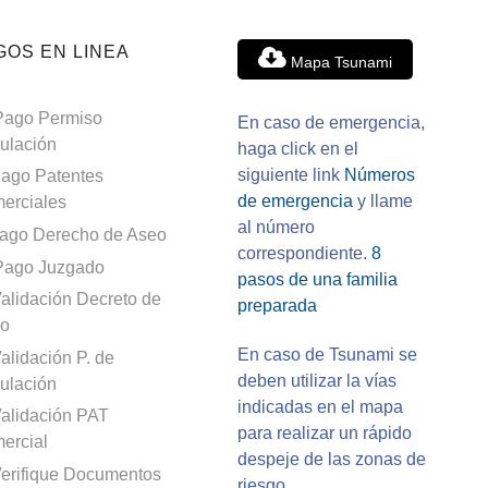
GOS EN LINEA
Mapa Tsunami
Pago Permiso
En caso de emergencia,
culación
haga click en el
siguiente link
Números
ago Patentes
de emergencia
y llame
erciales
al número
ago Derecho de Aseo
correspondiente.
8
Pago Juzgado
pasos de una familia
alidación Decreto de
preparada
o
En caso de Tsunami se
alidación P. de
deben utilizar la vías
culación
indicadas en el mapa
alidación PAT
para realizar un rápido
ercial
despeje de las zonas de
erifique Documentos
riesgo.