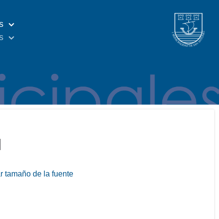
s
s
l
 tamaño de la fuente