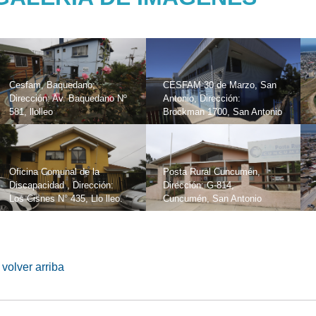
Cesfam, Baquedano;
CESFAM 30 de Marzo, San
Dirección: Av. Baquedano Nº
Antonio, Dirección:
581, llolleo
Brockman 1700, San Antonio
Oficina Comunal de la
Posta Rural Cuncumén,
Discapacidad , Dirección:
Dirección: G-814,
Los Cisnes N° 435, Llo lleo.
Cuncumén, San Antonio
volver arriba