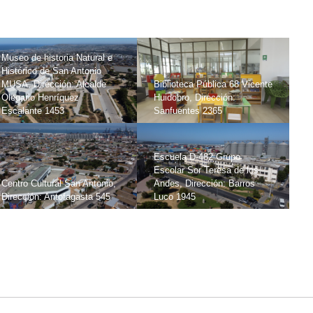
Museo de historia Natural e
Histórico de San Antonio
MUSA, Dirección: Alcalde
Biblioteca Pública 68 Vicente
Olegario Henríquez
Huidobro, Dirección:
Escalante 1453
Sanfuentes 2365
Escuela D-482 Grupo
Escolar Sor Teresa de los
Centro Cultural San Antonio,
Andes, Dirección: Barros
Dirección: Antofagasta 545
Luco 1945