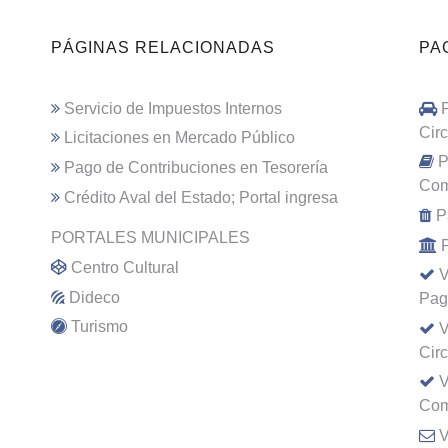
PÁGINAS RELACIONADAS
PA
Servicio de Impuestos Internos
Cir
Licitaciones en Mercado Público
P
Pago de Contribuciones en Tesorería
Com
Crédito Aval del Estado; Portal ingresa
P
PORTALES MUNICIPALES
Centro Cultural
V
Dideco
Pag
Turismo
V
Cir
V
Com
V