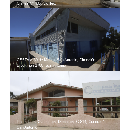
Cisnes N° 435, Llo lleo.
CESFAM 30 de Marzo, San Antonio, Dirección:
Brockman 1700, San Antonio
Posta Rural Cuncumén, Dirección: G-814, Cuncumén,
San Antonio