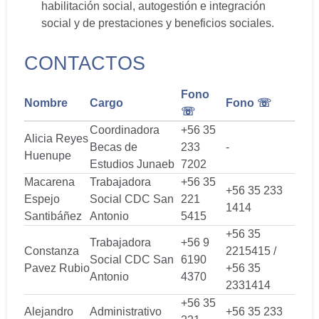
habilitación social, autogestión e integración
social y de prestaciones y beneficios sociales.
CONTACTOS
Fono
Nombre
Cargo
Fono ☏
☏
Coordinadora
+56 35
Alicia Reyes
Becas de
233
-
Huenupe
Estudios Junaeb
7202
Macarena
Trabajadora
+56 35
+56 35 233
Espejo
Social CDC San
221
1414
Santibáñez
Antonio
5415
+56 35
Trabajadora
+56 9
Constanza
2215415 /
Social CDC San
6190
Pavez Rubio
+56 35
Antonio
4370
2331414
+56 35
Alejandro
Administrativo
+56 35 233