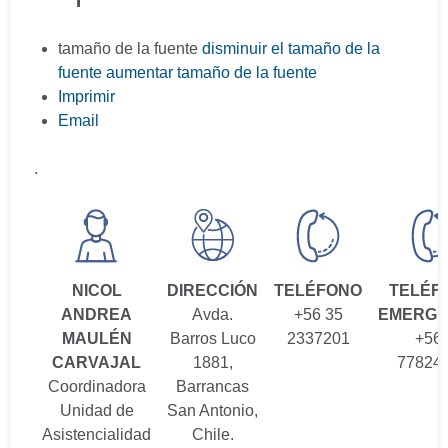
tamaño de la fuente
disminuir el tamaño de la
fuente
aumentar tamaño de la fuente
Imprimir
Email
.
NICOL
DIRECCIÓN
TELÉFONO
TELÉF
ANDREA
Avda.
+56 35
EMERGE
MAULÉN
Barros Luco
2337201
+56
CARVAJAL
1881,
77824
Coordinadora
Barrancas
Unidad de
San Antonio,
Asistencialidad
Chile.