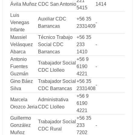
221
Ávila Muñoz
CDC San Antonio
1414
5415
Luis
Auxiliar CDC
+56 35
Venegas
-
Barrancas
2331409
Infante
Massiel
Técnico Trabajo
+56 35
Velásquez
Social CDC
233
-
Abarca
Barrancas
1410
Antonio
+56 9
Trabajador Social
Fuentes
6190
-
CDC Llolleo
Guzmán
4221
Gino Báez
Trabajador Social
+56 35
-
Silva
CDC Barrancas
2331408
+56 9
Marcela
Administrativa
6190
Orozco Jeria
CDC Llolleo
4221
Guillermo
+56 35
Trabajador Social
González
233
-
CDC Rural
Muñoz
7202