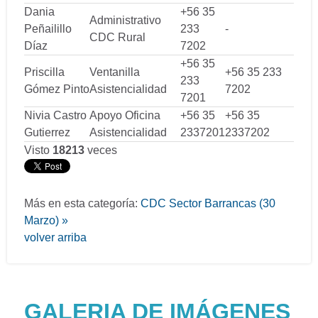
Dania
+56 35
Administrativo
Peñailillo
233
-
CDC Rural
Díaz
7202
+56 35
Priscilla
Ventanilla
+56 35 233
233
Gómez Pinto
Asistencialidad
7202
7201
Nivia Castro
Apoyo Oficina
+56 35
+56 35
Gutierrez
Asistencialidad
2337201
2337202
Visto
18213
veces
Más en esta categoría:
CDC Sector Barrancas (30
Marzo) »
volver arriba
GALERIA DE IMÁGENES