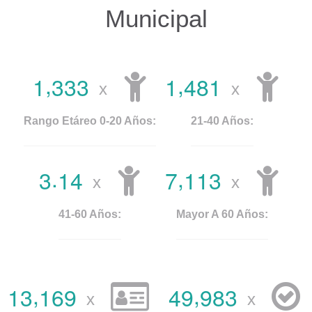
Municipal
,
,
1
3
3
3
1
4
8
1
x
x
Rango Etáreo 0-20 Años:
21-40 Años:
.
,
3
1
4
7
1
1
3
x
x
41-60 Años:
Mayor A 60 Años:
,
,
1
3
1
6
9
4
9
9
8
3
x
x