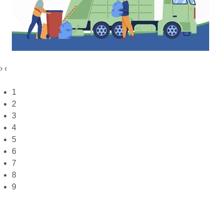
›
‹
1
2
3
4
5
6
7
8
9